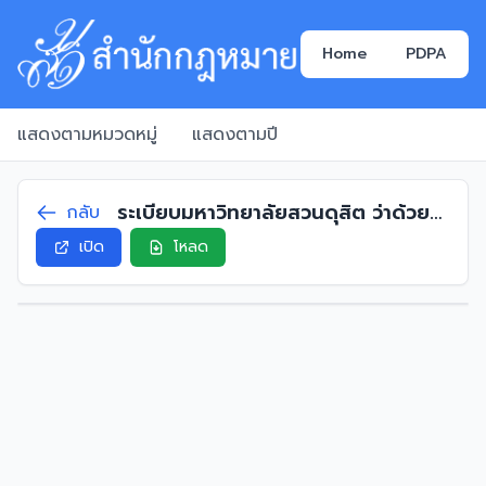
Home
PDPA
แสดงตามหมวดหมู่
แสดงตามปี
ระเบียบมหาวิทยาลัยสวนดุสิต ว่าด้วย
กลับ
ค่าตอบแทนการสอนหลักสูตรศิลป
เปิด
โหลด
ศาสตรบัณฑิต สาขาวิชาการจัดการงาน
บริการ (หลักสูตรนานาชาติ) และ
หลักสูตรศิลปศาสตรบัณฑิต สาขาวิชา
ธุรกิจการบิน ที่ต้องสอนเป็นภาษา
อังกฤษทั้งหลักสูตร พ.ศ. 2562