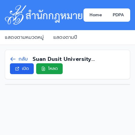
Home
PDPA
แสดงตามหมวดหมู่
แสดงตามปี
Suan Dusit University
กลับ
Announcement on Tuition Fees
เปิด
โหลด
for Full-time International
Students of the Bachelor of
Business Administration Program
in International Business (China-
ASEAN Business),B.E.2563 (2020)