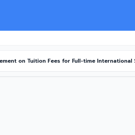
ment on Tuition Fees for Full-time International
Program in Early Childhood Education, and the Ba
echnology and Service,B.E. 2563 (2020)