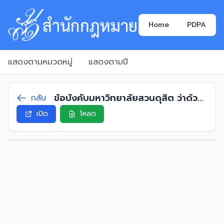
Home
PDPA
แสดงตามหมวดหมู่
แสดงตามปี
ข้อบังคับมหาวิทยาลัยสวนดุสิต ว่าด้วย
กลับ
คุณสมบัติ หลักเกณฑ์ และวิธีการแต่ง
เปิด
โหลด
ตั้งและถอดถอน ผู้ช่วยศาสตราจารย์
พิเศษ รองศาสตราจารย์พิเศษและ
ศาสตราจารย์พิเศษ พ.ศ. 2565