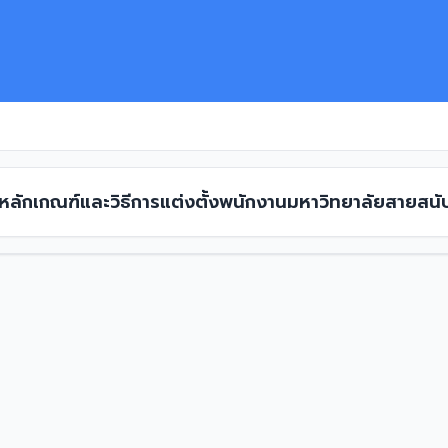
 หลักเกณฑ์และวิธีการแต่งตั้งพนักงานมหาวิทยาลัยสายสนั
เฉพาะให้ดำรงตำแหน่ง ระดับชำนาญการ พ.ศ. 2561