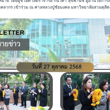
กกฎหมาย โดยผู้ช่วยศาสตราจารย์ กันวิศา สุขพานิช ผู้อำนวยการ
ะบุคลากร เข้าร่วม ณ ศาลหลวงปู่ชัยมงคล มหาวิทยาลัยสวนดุสิต