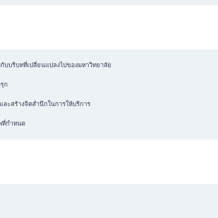
บบริบทที่เปลี่ยนแปลงไปของมหาวิทยาลัย

ุก

ละสร้างจิตสำนึกในการให้บริการ

พที่กำหนด