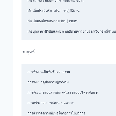
เพื่อสร้างความเป็นเอกภาพของหน่วยงาน

เพื่อเพิ่มประสิทธิภาพในการปฏิบัติงาน

เพื่อเป็นองค์กรแห่งการเรียนรู้ร่วมกัน

เพื่อบุคลากรมีวินัยและประพฤติตามจรรยาบรรณวิชาชีพที่กำห
กลยุทธ์
การทำงานเป็นทีมข้ามสายงาน

การพัฒนาคู่มือการปฏิบัติงาน

การพัฒนาระบบสารสนเทศและระบบบริหารจัดการ

การสร้างและการพัฒนาบุคลากร

การสำรวจความพึงพอใจต่อการให้บริการ
